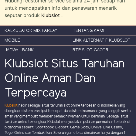
Hubungi customer service selama 24 jam setiap hari
untuk mendapatkan info dan penawaran menarik
seputar produk
Klubslot
.
KALKULATOR MIX PARLAY
TENTANG KAMI
MOBILE
LINK ALTERNATIF KLUBSLOT
JADWAL BANK
RTP SLOT GACOR
Klubslot Situs Taruhan
Online Aman Dan
Terpercaya
Klubslot
hadir sebagai situs taruhan slot online terbesar di indonesia yang
dilengkapi sistem enkripsi tercepat dan sistem keamanan yang canggih serta
aman yang membuat member semakin nyaman untuk bermain. Sebagai situs
taruhan online terlengkap, Klubslot menyediakan puluhan permainan terbaik di
bidangnya seperti Sportbook, E-sport, Game Slots, IDNlive, Live Casino,
Togel Online dan Tembak Ikan. Seluruh game bisa dimainkan hanya dengan 1