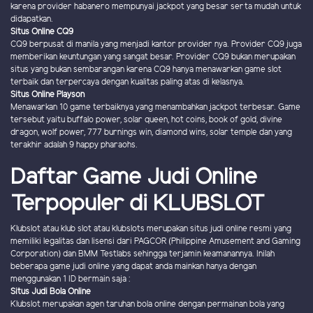
karena provider habanero mempunyai jackpot yang besar serta mudah untuk
didapatkan.
Situs Online CQ9
CQ9 berpusat di manila yang menjadi kantor provider nya. Provider CQ9 juga
memberikan keuntungan yang sangat besar. Provider CQ9 bukan merupakan
situs yang bukan sembarangan karena CQ9 hanya menawarkan game slot
terbaik dan terpercaya dengan kualitas paling atas di kelasnya.
Situs Online Playson
Menawarkan 10 game terbaiknya yang menambahkan jackpot terbesar. Game
tersebut yaitu buffalo power, solar queen, hot coins, book of gold, divine
dragon, wolf power, 777 burnings win, diamond wins, solar temple dan yang
terakhir adalah 9 happy pharaohs.
Daftar Game Judi Online
Terpopuler di KLUBSLOT
Klubslot atau klub slot atau klubslots merupakan situs judi online resmi yang
memiliki legalitas dan lisensi dari PAGCOR (Philippine Amusement and Gaming
Corporation) dan BMM Testlabs sehingga terjamin keamanannya. Inilah
beberapa game judi online yang dapat anda mainkan hanya dengan
menggunakan 1 ID bermain saja :
Situs Judi Bola Online
Klubslot merupakan agen taruhan bola online dengan permainan bola yang