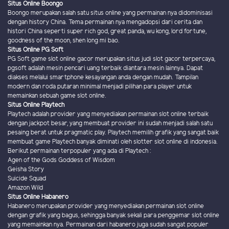
Situs Online Boongo
Boongo merupakan salah satu situs online yang permainan nya didominisasi
dengan history China. Tema permainan nya mengadopsi dari cerita dan
histori China seperti super rich god, great panda, wu kong, lord fortune,
goodness of the moon, shen long mi bao.
Situs Online PG Soft
PG Soft game slot online gacor merupakan situs judi slot gacor terpercaya,
pgsoft adalah mesin pencari uang terbaik diantara mesin lainnya. Dapat
diakses melalui smartphone kesayangan anda dengan mudah. Tampilan
modern dan roda putaran minimal menjadi pilihan para player untuk
memainkan sebuah game slot online.
Situs Online Playtech
Playtech adalah provider yang menyediakan permainan slot online terbaik
dengan jackpot besar, yang membuat provider ini sudah menjadi salah satu
pesaing berat untuk pragmatic play. Playtech memilih grafik yang sangat baik
membuat game Playtech banyak diminati oleh slotter slot online di indonesia.
Berikut permainan terpopuler yang ada di Playtech :
Agen of the Gods Goddess of Wisdom
Geisha Story
Suicide Squad
Amazon Wild
Situs Online Habanero
Habanero merupakan provider yang menyediakan permainan slot online
dengan grafik yang bagus, sehingga banyak sekali para penggemar slot online
yang memainkan nya. Permainan dari habanero juga sudah sangat populer