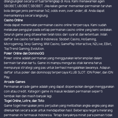
dilangsungkan secara virtual terlengkap di Asia. Kami menawarkan agen
SBOBET, UBOBET, SBOBET. Jika kalian gemar memainkan permainan taruhan
bola dengan jenis permainan 1x2, odds even, over under, dll. Anda dapat
memainkannya secara langsung.
Casino Online
Anda dapat menemukan permainan casino online terpercaya. Kami sudah
melakukan pengujian pada setiap permainan casino online yang kami sediakan.
Seluruh game yang ditawarkan telah lolos dari syarat dan ketentuan. Inilah
daftar live casino terbaik di Indonesia: Sbobet Casino, HoGaming,
Microgaming, Sexy Gaming, WM Casino, GamePlay Interactive, N2Live, EBet,
TopTrend Gaming, Evolution.
Poker Online dan DominoQQ
Poker online adalah permainan yang menggunakan keterampilan dalam
bermain taruhan kartu. Game ini mampu menguras otak karena harus
mempunyai strategi yang pas untuk berhasil mengalahkan lawannya. Adapun
daftar situs poker dan dominoqq terpercaya KLUB SLOT: IDN Poker, dan IDN
Play.
Arcade Games
Permainan arcade game adalah yang dapat dioperasikan dengan menggunakan
coin atau credit. Kategori game ini masuk kedalam permainan seperti
tembak ikan dan masih banyak lagi.
Togel Online, Lotre, dan Toto
Game togel merupakan jenis perjudian yang melibatkan angka-angka yang akan
dikeluarkan secara acak untuk mendapatkan hasil. Beberapa negara melarang
permainan ini termasuk Indonesia. Tetapi banyaknya minat para pemain tidak