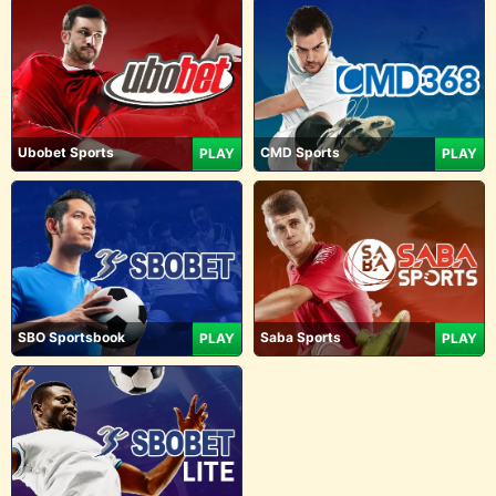
Ubobet Sports
CMD Sports
PLAY
PLAY
SBO Sportsbook
Saba Sports
PLAY
PLAY