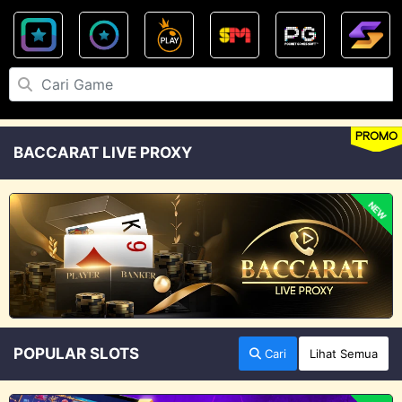
PROMO
BACCARAT LIVE PROXY
NEW
POPULAR SLOTS
Cari
Lihat Semua