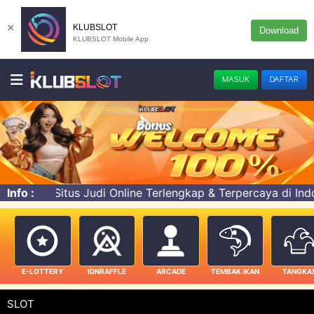
×
KLUBSLOT
Download
KLUBSLOT Mobile App
MASUK
DAFTAR
nline Terlengkap & Terpercaya di Indonesia! Dapatkan Bonu
Info :
E-LOTTERY
IDNRAFFLE
ARCADE
TEMBAK IKAN
TANGKA
SLOT