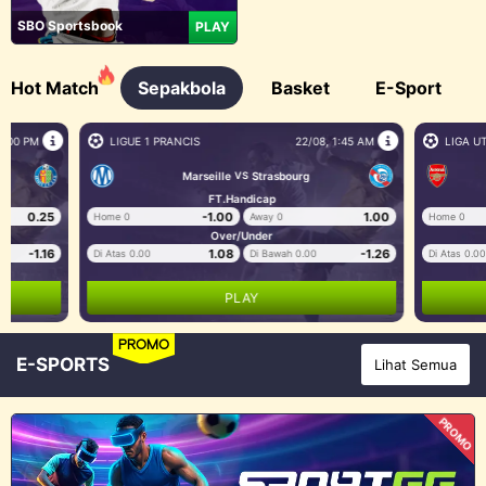
SBO Sportsbook
PLAY
Hot Match
Sepakbola
Basket
E-Sport
LIGUE 1 PRANCIS
22/08, 1:45 AM
LIGA UTAMA INGGRIS
Marseille
VS
Strasbourg
Arse
FT.Handicap
F
-1.00
1.00
-2
Home 0
Away 0
Home 0
Over/Under
O
1.08
-1.26
-1
Di Atas 0.00
Di Bawah 0.00
Di Atas 0.00
PLAY
PROMO
E-SPORTS
Lihat Semua
PROMO